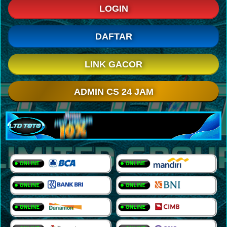
LOGIN
DAFTAR
LINK GACOR
ADMIN CS 24 JAM